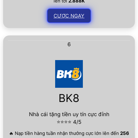
lên tới
2.888K
CƯỢC NGAY
6
BK8
Nhà cái tặng tiền uy tín cực đỉnh
⭐⭐⭐⭐ 4/5
🔥 Nạp tiền hàng tuần nhận thưởng cực lớn lên đến
256