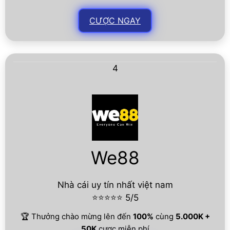
CƯỢC NGAY
4
We88
Nhà cái uy tín nhất việt nam
⭐⭐⭐⭐⭐ 5/5
🏆 Thưởng chào mừng lên đến
100%
cùng
5.000K +
50K
cược miễn phí