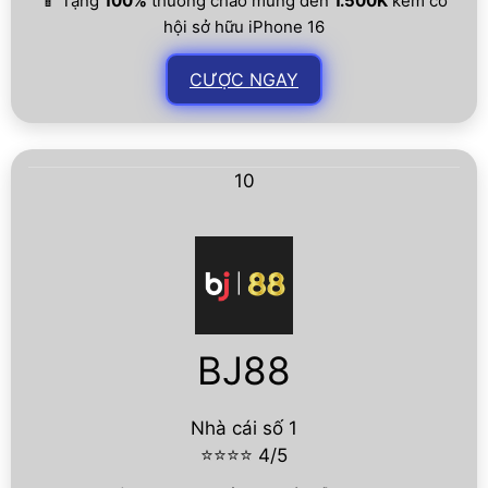
📱 Tặng
100%
thưởng chào mừng đến
1.500K
kèm cơ
hội sở hữu iPhone 16
CƯỢC NGAY
10
BJ88
Nhà cái số 1
⭐⭐⭐⭐ 4/5