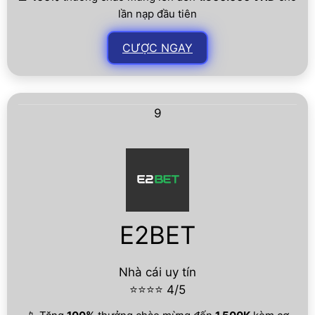
lần nạp đầu tiên
CƯỢC NGAY
9
E2BET
Nhà cái uy tín
⭐⭐⭐⭐ 4/5