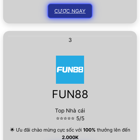
CƯỢC NGAY
3
FUN88
Top Nhà cái
⭐⭐⭐⭐⭐ 5/5
🌟 Ưu đãi chào mừng cực sốc với
100%
thưởng lên đến
2.000K