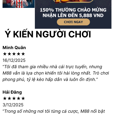
nghiệp.
Cá Cược Ngay
Đăng Ký Ngay
Fun88 – Thế giới giải trí đa
Ý KIẾN NGƯỜI CHƠI
dạng
Minh Quân
Được biết đến như một trung tâm giải trí cá
★★★★★
cược, Fun88 thu hút người chơi nhờ giao diện
16/12/2025
bắt mắt, khả năng điều hướng linh hoạt và kho
“
Tôi đã tham gia nhiều nhà cái trực tuyến, nhưng
trò chơi phong phú. Ngoài ra, hàng loạt chương
M88 vẫn là lựa chọn khiến tôi hài lòng nhất. Trò chơi
trình thưởng lớn giúp người chơi gia tăng giá trị
phong phú, tỷ lệ kèo hấp dẫn và luôn ổn định.
“
mỗi lần tham gia.
Hải Đăng
Cá Cược Ngay
Đăng Ký Ngay
★★★★★
3/12/2025
“
Trong số những nơi tôi từng cá cược, M88 nổi bật