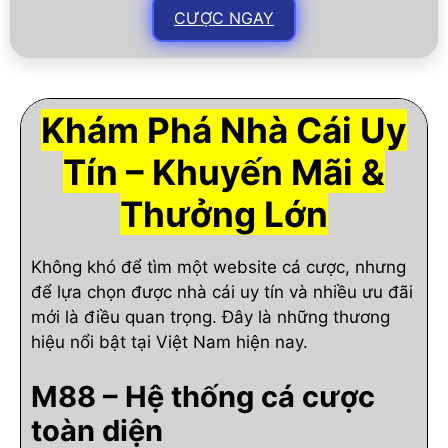
CƯỢC NGAY
Khám Phá Nhà Cái Uy
Tín – Khuyến Mãi &
Thưởng Lớn
Không khó để tìm một website cá cược, nhưng
để lựa chọn được nhà cái uy tín và nhiều ưu đãi
mới là điều quan trọng. Đây là những thương
hiệu nổi bật tại Việt Nam hiện nay.
M88 – Hệ thống cá cược
toàn diện