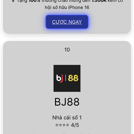
📱 Tặng
100%
thưởng chào mừng đến
1.500K
kèm cơ
hội sở hữu iPhone 16
CƯỢC NGAY
10
BJ88
Nhà cái số 1
⭐⭐⭐⭐ 4/5