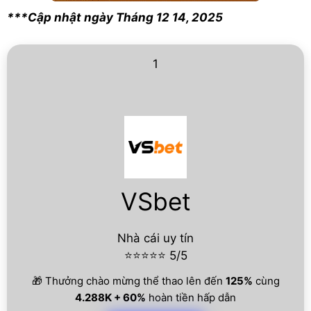
***Cập nhật ngày Tháng 12 14, 2025
1
VSbet
Nhà cái uy tín
⭐⭐⭐⭐⭐ 5/5
🎁 Thưởng chào mừng thể thao lên đến
125%
cùng
4.288K + 60%
hoàn tiền hấp dẫn